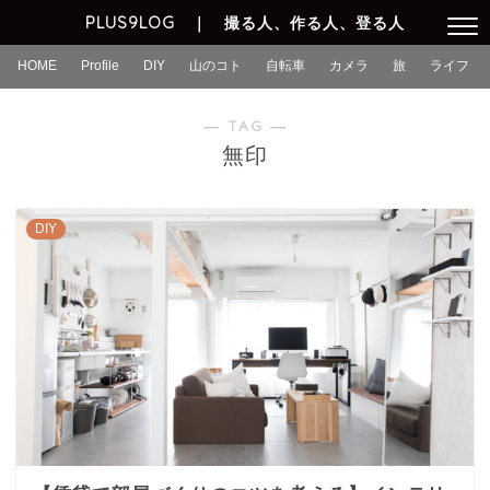
PLUS9LOG ｜ 撮る人、作る人、登る人
HOME
Profile
DIY
山のコト
自転車
カメラ
旅
ライフ
― TAG ―
無印
DIY