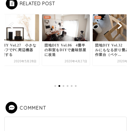
RELATED POST
DIY
DIY
DIY Vol.27 小さな
団地DIY Vol.06 4畳半
団地DIY Vol.32 
ェルフでPC周辺機器
の和室をDIYで趣味部屋
ルにもなる折り畳み
整理する
に改造
作業台（ペケ...
2020年5月28日
2020年4月27日
2020年6
COMMENT