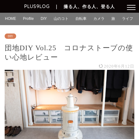
PLUS9LOG ｜ 撮る人、作る人、登る人
HOME
Profile
DIY
山のコト
自転車
カメラ
旅
ライフ
DIY
団地DIY Vol.25 コロナストーブの使
い心地レビュー
2020年6月12日