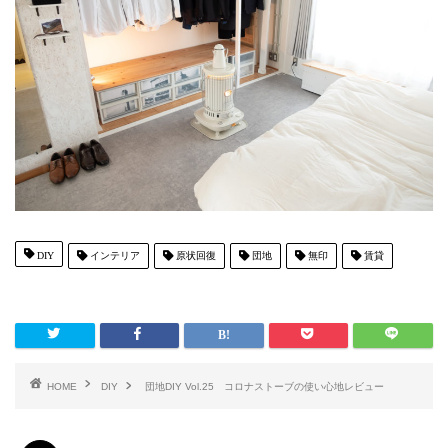
DIY
インテリア
原状回復
団地
無印
賃貸
HOME
DIY
団地DIY Vol.25 コロナストーブの使い心地レビュー