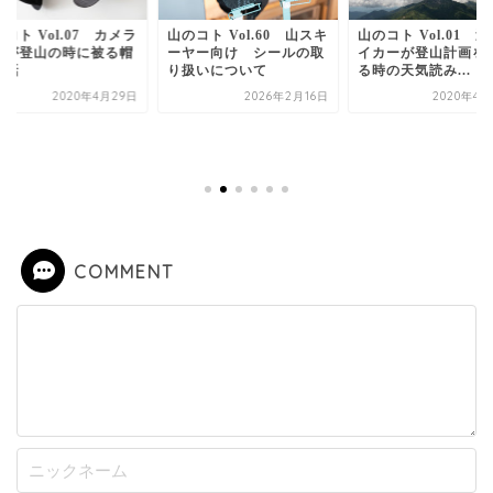
コト Vol.07 カメラ
山のコト Vol.60 山スキ
山のコト Vol.01 
ンが登山の時に被る帽
ーヤー向け シールの取
イカーが登山計画を
の話
り扱いについて
る時の天気読み...
2020年4月29日
2026年2月16日
2020年4月
COMMENT