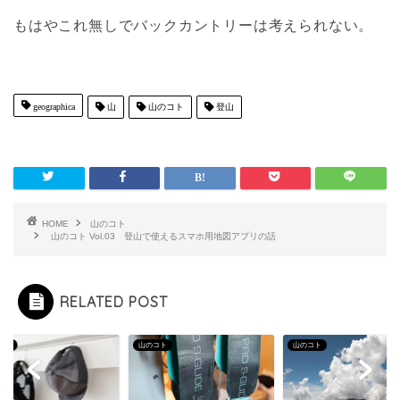
もはやこれ無しでバックカントリーは考えられない。
geographica
山
山のコト
登山
HOME
山のコト
山のコト Vol.03 登山で使えるスマホ用地図アプリの話
RELATED POST
コト
山のコト
山のコト