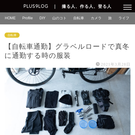
PLUS9LOG ｜ 撮る人、作る人、登る人
HOME
Profile
DIY
山のコト
自転車
カメラ
旅
ライフ
自転車
【自転車通勤】グラベルロードで真冬
に通勤する時の服装
2021年3月28日