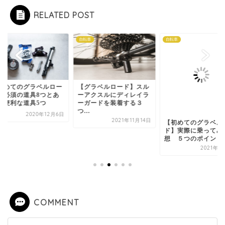
RELATED POST
車
自転車
自転車
初めてのグラベルロー
【グラベルロード】スル
】必須の道具8つとあ
ーアクスルにディレイラ
と便利な道具5つ
ーガードを装着する３
つ...
2020年12月6日
2021年11月14日
【初めてのグラベル
ド】実際に乗ってみ
想 ５つのポイント
2021年3
COMMENT