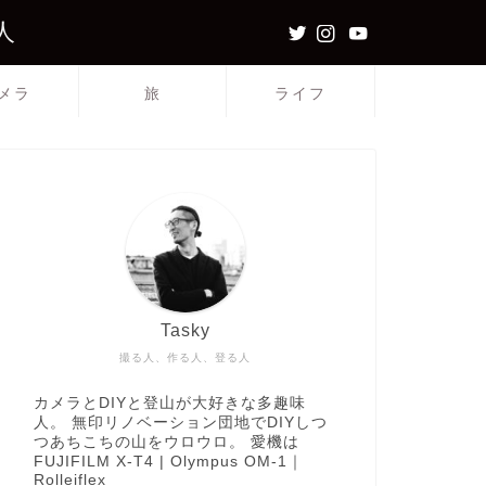
人
メラ
旅
ライフ
Tasky
撮る人、作る人、登る人
カメラとDIYと登山が大好きな多趣味
人。 無印リノベーション団地でDIYしつ
つあちこちの山をウロウロ。 愛機は
FUJIFILM X-T4 | Olympus OM-1｜
Rolleiflex