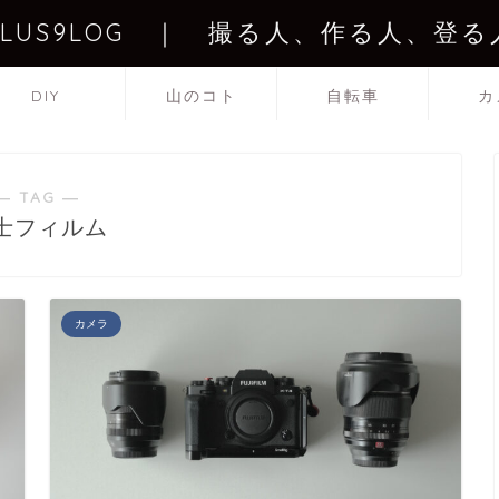
PLUS9LOG ｜ 撮る人、作る人、登る
DIY
山のコト
自転車
カ
― TAG ―
士フィルム
カメラ