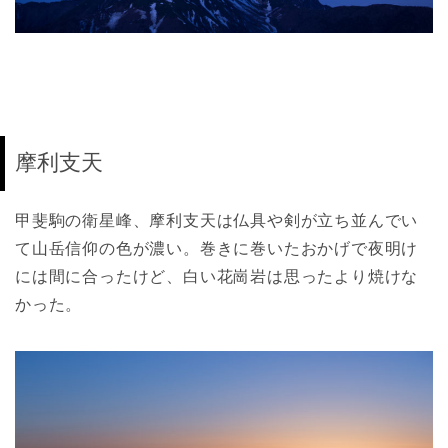
摩利支天
甲斐駒の衛星峰、摩利支天は仏具や剣が立ち並んでい
て山岳信仰の色が濃い。巻きに巻いたおかげで夜明け
には間に合ったけど、白い花崗岩は思ったより焼けな
かった。