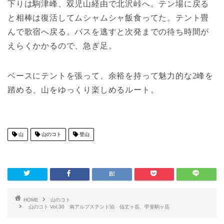
下りは駒津峰、双児山経由で北沢峠へ。テン場に戻る
と相棒は復活してムシャムシャ飯食ってた。テント畳
んで歌宿へ戻る。バスを逃すと次発までの待ち時間が
えらくかかるので、急ぎ足。
ベースにテントを張って、余裕を持って魅力的な2峰を
踏める、山をゆっくり楽しめるルート。
山
山のコト
登山
HOME
山のコト
山のコト Vol.30 南アルプステント泊 仙丈ヶ岳、甲斐駒ヶ岳