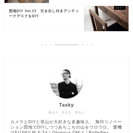
団地DIY Vol.33 引き出し付きアンティ
ークデスクをDIY
Tasky
撮る人、作る人、登る人
カメラとDIYと登山が大好きな多趣味人。 無印リノベー
ション団地でDIYしつつあちこちの山をウロウロ。 愛機
はFUJIFILM X-T4 | Olympus OM-1｜Rolleiflex