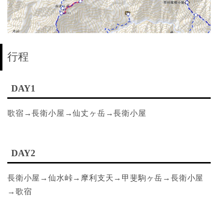
行程
DAY1
歌宿→長衛小屋→仙丈ヶ岳→長衛小屋
DAY2
長衛小屋→仙水峠→摩利支天→甲斐駒ヶ岳→長衛小屋
→歌宿