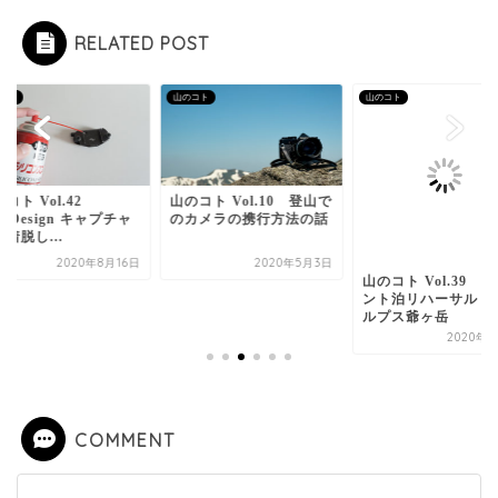
RELATED POST
コト
山のコト
山のコト
コト Vol.42
山のコト Vol.10 登山で
akDesign キャプチャ
のカメラの携行方法の話
着脱し...
2020年8月16日
2020年5月3日
山のコト Vol.39 
ント泊リハーサル 
ルプス爺ヶ岳
2020年7
COMMENT