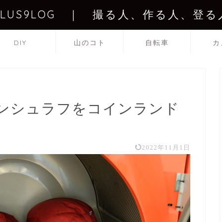
PLUS9LOG ｜ 撮る人、作る人、登る
DIY
山のコト
自転車
カ
ダウンシュラフをコインランド
2022年11月1日