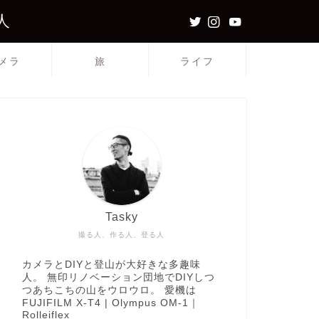
人
メラ
旅
ライフ
Tasky
撮る人、作る人、登る人
カメラとDIYと登山が大好きな多趣味
人。 無印リノベーション団地でDIYしつ
つあちこちの山をウロウロ。 愛機は
FUJIFILM X-T4 | Olympus OM-1｜
Rolleiflex